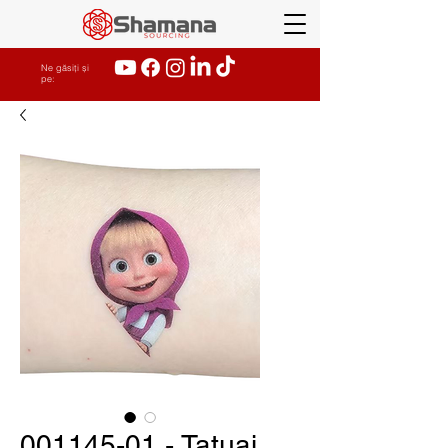
Ne găsiți și
pe:
001145-01 - Tatuaj