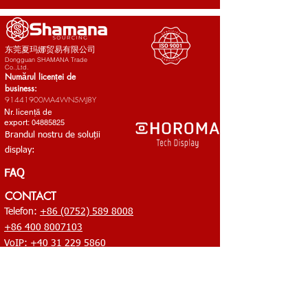
东莞夏玛娜贸易有限公司
Dongguan SHAMANA Trade
Co.,Ltd.
Numărul licenței de
business:
91441900MA4WN5MJ8Y
Nr. licență de
export:
04885825
Brandul nostru de soluții
display:
FAQ
CONTACT
Telefon:
+86 (0752) 589 8008
+86 400 8007103
VoIP:
+40 31 229 5860
E-mail:
office@shamana-china.com
HQ: RM 2001, Bld. 6, Huixing Commercial Center, No.1
Dongsheng Rd., Middle Shandong, Shilong, Dongguan,
Guangdong 523320