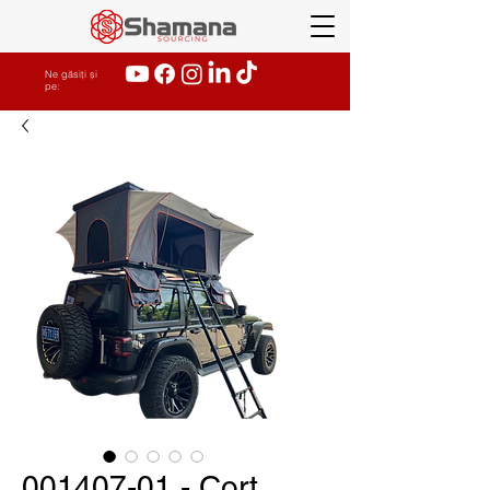
Ne găsiți și
pe:
001407-01 - Cort