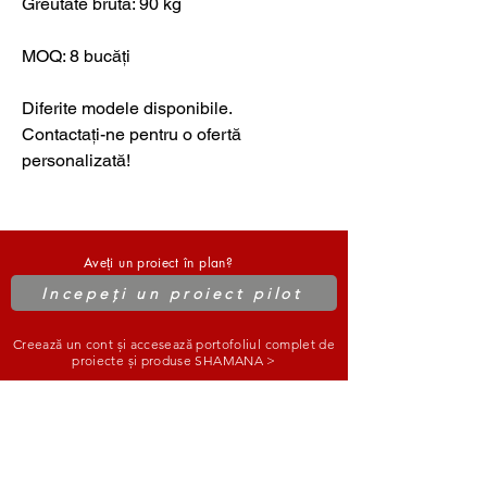
Greutate brută: 90 kg
MOQ: 8 bucăți
Diferite modele disponibile.
Contactați-ne pentru o ofertă
personalizată!
Aveți un proiect în plan?
Incepeți un proiect pilot
Creează un cont și accesează portofoliul complet de
proiecte și produse SHAMANA >
东莞夏玛娜贸易有限公司
Dongguan SHAMANA Trade
Co.,Ltd.