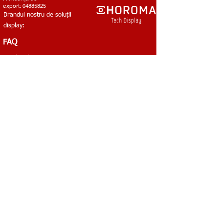
export:
04885825
Brandul nostru de soluții
display:
FAQ
CONTACT
Telefon:
+86 (0752) 589 8008
+86 400 8007103
VoIP:
+40 31 229 5860
E-mail:
office@shamana-china.com
HQ: RM 2001, Bld. 6, Huixing Commercial Center, No.1
Dongsheng Rd., Middle Shandong, Shilong, Dongguan,
Guangdong 523320
Filiala: No.79-81 XingHu West Rd, HuShan New Business
Village, ShiWan, Huizhou, Guangdong
China