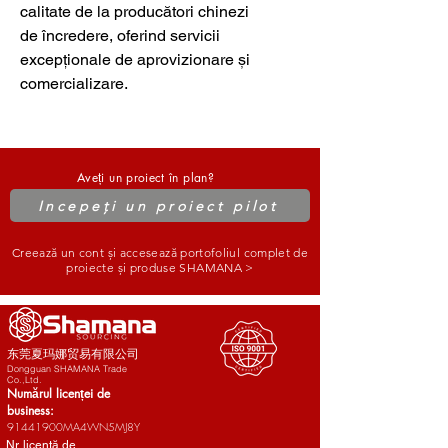
calitate de la producători chinezi 
de încredere, oferind servicii 
excepționale de aprovizionare și 
comercializare.
Aveți un proiect în plan?
Incepeți un proiect pilot
Creează un cont și accesează portofoliul complet de
proiecte și produse SHAMANA >
东莞夏玛娜贸易有限公司
Dongguan SHAMANA Trade
Co.,Ltd.
Numărul licenței de
business:
91441900MA4WN5MJ8Y
Nr. licență de